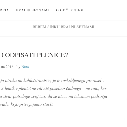
IDEJA
BRALNI SEZNAMI
O GDČ. KNJIGI
BEREM SINKU
BRALNI SEZNAMI
O ODPISATI PLENICE?
by
usta 2016
Nina
ja otroka na kahlo/stranišče, je iz zaskrbljenega prerasel v
3-letnik v plenici ne zdi nič posebno čudnega – ne zato, ker
a stvar potrebuje svoj čas, da se uteče na telesnem področju
avade, ki jo privzgajamo starši.