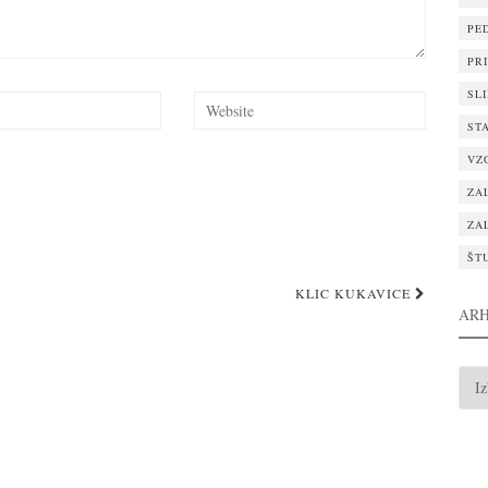
PE
PR
SL
ST
VZ
ZA
ZA
ŠT
KLIC KUKAVICE
ARH
ARH