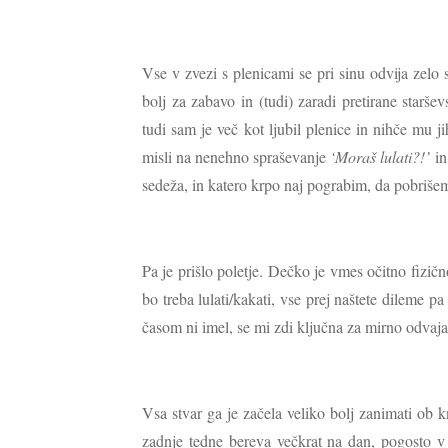
Vse v zvezi s plenicami se pri sinu odvija zelo 
bolj za zabavo in (tudi) zaradi pretirane starš
tudi sam je več kot ljubil plenice in nihče mu j
misli na nenehno spraševanje
‘Moraš lulati?!’
in
sedeža, in katero krpo naj pograbim, da pobriše
Pa je prišlo poletje. Dečko je vmes očitno fizičn
bo treba lulati/kakati, vse prej naštete dileme p
časom ni imel, se mi zdi ključna za mirno odvaja
Vsa stvar ga je začela veliko bolj zanimati ob k
zadnje tedne bereva večkrat na dan, pogosto v 