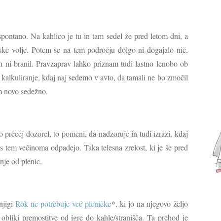
spontano. Na kahlico je tu in tam sedel že pred letom dni, a
evske volje. Potem se na tem področju dolgo ni dogajalo nič,
ih ni branil. Pravzaprav lahko priznam tudi lastno lenobo ob
 kalkuliranje, kdaj naj sedemo v avto, da tamali ne bo zmočil
m novo sedežno.
o precej dozorel, to pomeni, da nadzoruje in tudi izrazi, kdaj
a s tem večinoma odpadejo. Taka telesna zrelost, ki je še pred
nje od plenic.
njigi
Rok ne potrebuje več pleničke
*, ki jo na njegovo željo
obliki premostitve od igre do kahle/stranišča. Ta prehod je