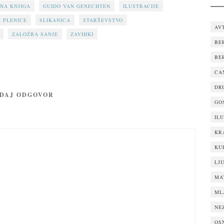
NA KNJIGA
GUIDO VAN GENECHTEN
ILUSTRACIJE
PLENICE
SLIKANICA
STARŠEVSTVO
AV
ZALOŽBA SANJE
ZAVIHKI
BE
BE
CA
DR
DAJ ODGOVOR
GO
IL
KR
KU
LJ
MA
ML
NE
OS