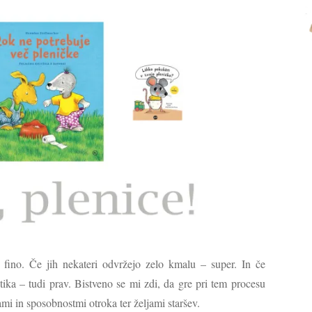
– fino. Če jih nekateri odvržejo zelo kmalu – super. In če
stika – tudi prav. Bistveno se mi zdi, da gre pri tem procesu
mi in sposobnostmi otroka ter željami staršev.