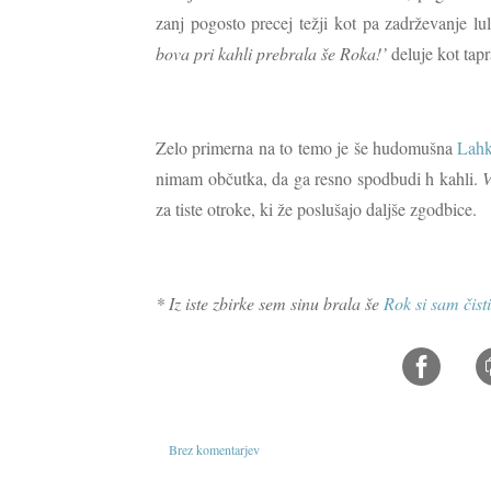
zanj pogosto precej težji kot pa zadrževanje l
bova pri kahli prebrala še Roka!’
deluje kot ta
Zelo primerna na to temo je še hudomušna
Lahk
nimam občutka, da ga resno spodbudi h kahli.
V
za tiste otroke, ki že poslušajo daljše zgodbice.
* Iz iste zbirke sem sinu brala še
Rok si sam čist
Brez komentarjev