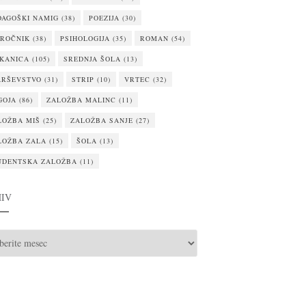
DAGOŠKI NAMIG
(38)
POEZIJA
(30)
IROČNIK
(38)
PSIHOLOGIJA
(35)
ROMAN
(54)
IKANICA
(105)
SREDNJA ŠOLA
(13)
ARŠEVSTVO
(31)
STRIP
(10)
VRTEC
(32)
GOJA
(86)
ZALOŽBA MALINC
(11)
LOŽBA MIŠ
(25)
ZALOŽBA SANJE
(27)
LOŽBA ZALA
(15)
ŠOLA
(13)
UDENTSKA ZALOŽBA
(11)
IV
IV