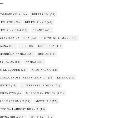
TOBIOGRAFIJA
(14)
BELETRINA
(23)
REM SEBI
(20)
BEREM SINKU
(40)
REM SINKU 2-4
(25)
BRANJE
(43)
NKARJEVA ZALOŽBA
(26)
DRUŽBENI ROMAN
(126)
UŽINA
(28)
ESEJ
(10)
GDČ. IDEJA
(11)
SPODIČNA KNJIGA
(65)
HUMOR
(11)
USTRACIJA
(64)
KNJIGA
(59)
ATKE ZGODBE
(21)
KRIMINALKA
(12)
D SODOBNOST INTERNATIONAL
(25)
LITERA
(11)
UBEZEN
(15)
LJUBEZENSKI ROMAN
(28)
TERINSTVO
(9)
MLADINSKA KNJIGA
(125)
ADINSKI ROMAN
(28)
MODRIJAN
(27)
ZNOSNA LAHKOST BRANJA
(13)
NOVNA ŠOLA
(34)
OTROŠTVO
(11)