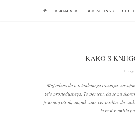
D
BEREM SEBI
BEREM SINKU
GDČ. 
O
M
O
V
KAKO S KNJIG
1. avg
Moj odnos do t. i. toaletnega treninga, navajan
zelo prostodušnega. To pomeni, da se mi skoraj 
je to moj otrok, ampak zato, ker mislim, da vsak
in tudi v smislu n