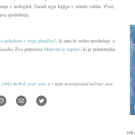
ulanja v nedogled. Zaradi tega knjiga v smislu vabila
‘Pridi,
prava spodobuda.
o pokukam v tvojo pleničko?
, ki sina še vedno navdušuje, a
aruška Živa
priporoča
Matevžu je uspelo!
, ki je primernejša
i zobke
in
Rok zaspi sam
, a v njiju ni prepoznal ničesar zase.
ISK