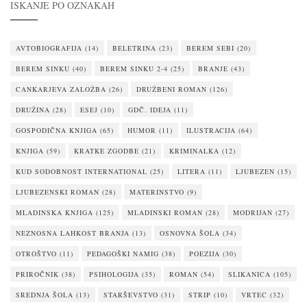
ISKANJE PO OZNAKAH
AVTOBIOGRAFIJA
(14)
BELETRINA
(23)
BEREM SEBI
(20)
BEREM SINKU
(40)
BEREM SINKU 2-4
(25)
BRANJE
(43)
CANKARJEVA ZALOŽBA
(26)
DRUŽBENI ROMAN
(126)
DRUŽINA
(28)
ESEJ
(10)
GDČ. IDEJA
(11)
GOSPODIČNA KNJIGA
(65)
HUMOR
(11)
ILUSTRACIJA
(64)
KNJIGA
(59)
KRATKE ZGODBE
(21)
KRIMINALKA
(12)
KUD SODOBNOST INTERNATIONAL
(25)
LITERA
(11)
LJUBEZEN
(15)
LJUBEZENSKI ROMAN
(28)
MATERINSTVO
(9)
MLADINSKA KNJIGA
(125)
MLADINSKI ROMAN
(28)
MODRIJAN
(27)
NEZNOSNA LAHKOST BRANJA
(13)
OSNOVNA ŠOLA
(34)
OTROŠTVO
(11)
PEDAGOŠKI NAMIG
(38)
POEZIJA
(30)
PRIROČNIK
(38)
PSIHOLOGIJA
(35)
ROMAN
(54)
SLIKANICA
(105)
SREDNJA ŠOLA
(13)
STARŠEVSTVO
(31)
STRIP
(10)
VRTEC
(32)