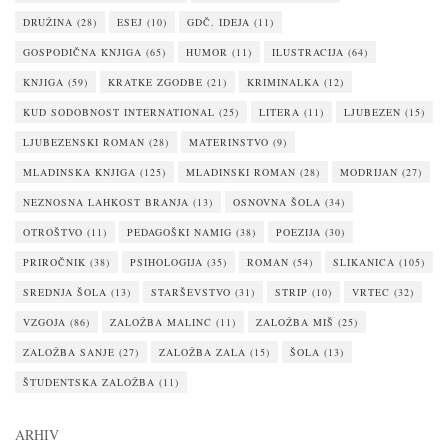
DRUŽINA
(28)
ESEJ
(10)
GDČ. IDEJA
(11)
GOSPODIČNA KNJIGA
(65)
HUMOR
(11)
ILUSTRACIJA
(64)
KNJIGA
(59)
KRATKE ZGODBE
(21)
KRIMINALKA
(12)
KUD SODOBNOST INTERNATIONAL
(25)
LITERA
(11)
LJUBEZEN
(15)
LJUBEZENSKI ROMAN
(28)
MATERINSTVO
(9)
MLADINSKA KNJIGA
(125)
MLADINSKI ROMAN
(28)
MODRIJAN
(27)
NEZNOSNA LAHKOST BRANJA
(13)
OSNOVNA ŠOLA
(34)
OTROŠTVO
(11)
PEDAGOŠKI NAMIG
(38)
POEZIJA
(30)
PRIROČNIK
(38)
PSIHOLOGIJA
(35)
ROMAN
(54)
SLIKANICA
(105)
SREDNJA ŠOLA
(13)
STARŠEVSTVO
(31)
STRIP
(10)
VRTEC
(32)
VZGOJA
(86)
ZALOŽBA MALINC
(11)
ZALOŽBA MIŠ
(25)
ZALOŽBA SANJE
(27)
ZALOŽBA ZALA
(15)
ŠOLA
(13)
ŠTUDENTSKA ZALOŽBA
(11)
ARHIV