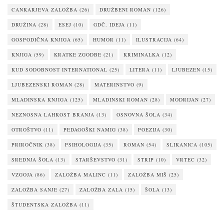
CANKARJEVA ZALOŽBA
(26)
DRUŽBENI ROMAN
(126)
DRUŽINA
(28)
ESEJ
(10)
GDČ. IDEJA
(11)
GOSPODIČNA KNJIGA
(65)
HUMOR
(11)
ILUSTRACIJA
(64)
KNJIGA
(59)
KRATKE ZGODBE
(21)
KRIMINALKA
(12)
KUD SODOBNOST INTERNATIONAL
(25)
LITERA
(11)
LJUBEZEN
(15)
LJUBEZENSKI ROMAN
(28)
MATERINSTVO
(9)
MLADINSKA KNJIGA
(125)
MLADINSKI ROMAN
(28)
MODRIJAN
(27)
NEZNOSNA LAHKOST BRANJA
(13)
OSNOVNA ŠOLA
(34)
OTROŠTVO
(11)
PEDAGOŠKI NAMIG
(38)
POEZIJA
(30)
PRIROČNIK
(38)
PSIHOLOGIJA
(35)
ROMAN
(54)
SLIKANICA
(105)
SREDNJA ŠOLA
(13)
STARŠEVSTVO
(31)
STRIP
(10)
VRTEC
(32)
VZGOJA
(86)
ZALOŽBA MALINC
(11)
ZALOŽBA MIŠ
(25)
ZALOŽBA SANJE
(27)
ZALOŽBA ZALA
(15)
ŠOLA
(13)
ŠTUDENTSKA ZALOŽBA
(11)