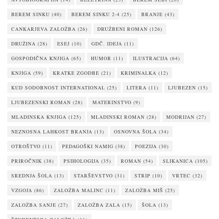
BEREM SINKU
(40)
BEREM SINKU 2-4
(25)
BRANJE
(43)
CANKARJEVA ZALOŽBA
(26)
DRUŽBENI ROMAN
(126)
DRUŽINA
(28)
ESEJ
(10)
GDČ. IDEJA
(11)
GOSPODIČNA KNJIGA
(65)
HUMOR
(11)
ILUSTRACIJA
(64)
KNJIGA
(59)
KRATKE ZGODBE
(21)
KRIMINALKA
(12)
KUD SODOBNOST INTERNATIONAL
(25)
LITERA
(11)
LJUBEZEN
(15)
LJUBEZENSKI ROMAN
(28)
MATERINSTVO
(9)
MLADINSKA KNJIGA
(125)
MLADINSKI ROMAN
(28)
MODRIJAN
(27)
NEZNOSNA LAHKOST BRANJA
(13)
OSNOVNA ŠOLA
(34)
OTROŠTVO
(11)
PEDAGOŠKI NAMIG
(38)
POEZIJA
(30)
PRIROČNIK
(38)
PSIHOLOGIJA
(35)
ROMAN
(54)
SLIKANICA
(105)
SREDNJA ŠOLA
(13)
STARŠEVSTVO
(31)
STRIP
(10)
VRTEC
(32)
VZGOJA
(86)
ZALOŽBA MALINC
(11)
ZALOŽBA MIŠ
(25)
ZALOŽBA SANJE
(27)
ZALOŽBA ZALA
(15)
ŠOLA
(13)