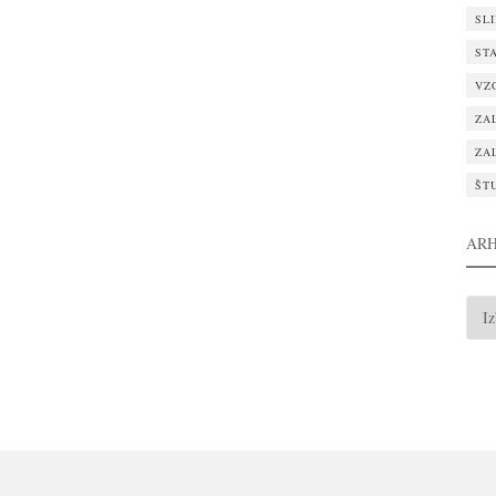
SL
ST
VZ
ZA
ZA
ŠT
ARH
ARH