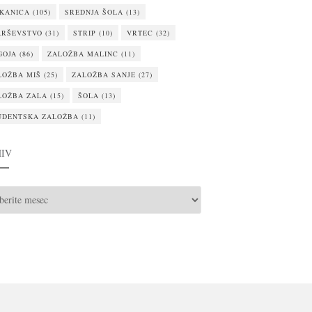
IKANICA
(105)
SREDNJA ŠOLA
(13)
ARŠEVSTVO
(31)
STRIP
(10)
VRTEC
(32)
GOJA
(86)
ZALOŽBA MALINC
(11)
LOŽBA MIŠ
(25)
ZALOŽBA SANJE
(27)
LOŽBA ZALA
(15)
ŠOLA
(13)
UDENTSKA ZALOŽBA
(11)
IV
IV