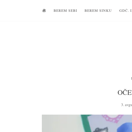
D
BEREM SEBI
BEREM SINKU
GDČ. 
O
M
O
V
OČE
3. avg