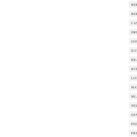
BE
BE
CA
DR
GO
IL
KR
KU
LJ
MA
ML
NE
OS
PE
PR