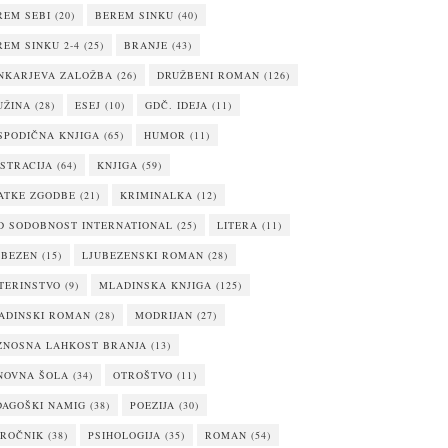
REM SEBI
(20)
BEREM SINKU
(40)
REM SINKU 2-4
(25)
BRANJE
(43)
NKARJEVA ZALOŽBA
(26)
DRUŽBENI ROMAN
(126)
UŽINA
(28)
ESEJ
(10)
GDČ. IDEJA
(11)
SPODIČNA KNJIGA
(65)
HUMOR
(11)
USTRACIJA
(64)
KNJIGA
(59)
ATKE ZGODBE
(21)
KRIMINALKA
(12)
D SODOBNOST INTERNATIONAL
(25)
LITERA
(11)
UBEZEN
(15)
LJUBEZENSKI ROMAN
(28)
TERINSTVO
(9)
MLADINSKA KNJIGA
(125)
ADINSKI ROMAN
(28)
MODRIJAN
(27)
ZNOSNA LAHKOST BRANJA
(13)
NOVNA ŠOLA
(34)
OTROŠTVO
(11)
DAGOŠKI NAMIG
(38)
POEZIJA
(30)
IROČNIK
(38)
PSIHOLOGIJA
(35)
ROMAN
(54)