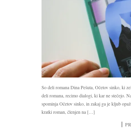
So deli romana Dina Pešuta, Očetov sinko, ki zel
deli romana, recimo dialogi, ki kar ne stečejo. 
spominja Očetov sinko, in zakaj ga je kljub opa
kratki roman, členjen na […]
P