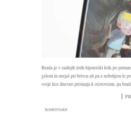
Brada je v zadnjih letih hipsterski krik po prima
gelom in urejaš pri brivcu ali pa z nebritjem le po
svoje lice dnevno prislanja k očetovemu, pa brada
P
KOMENTARJI