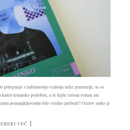
o pritegnejo z izdelanostjo vzdušja neke generacije, in so
Na kateri tematsko podoben, a še lepše izrisan roman me
ženim pomanjkljivostim bilo vredno prebrati? Očetov sinko je
REBERI VEČ