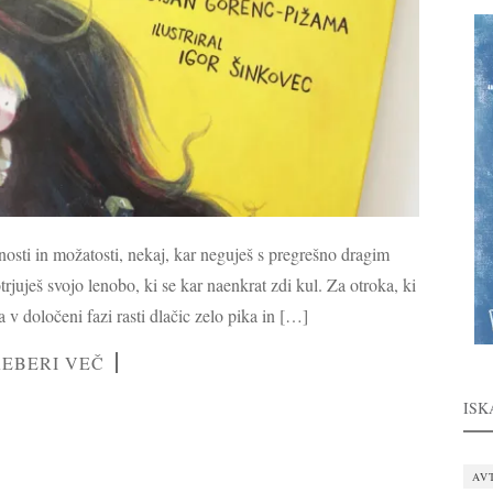
rnosti in možatosti, nekaj, kar neguješ s pregrešno dragim
trjuješ svojo lenobo, ki se kar naenkrat zdi kul. Za otroka, ki
 v določeni fazi rasti dlačic zelo pika in […]
REBERI VEČ
ISK
AV