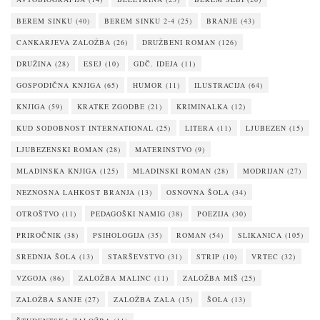
BEREM SINKU
(40)
BEREM SINKU 2-4
(25)
BRANJE
(43)
CANKARJEVA ZALOŽBA
(26)
DRUŽBENI ROMAN
(126)
DRUŽINA
(28)
ESEJ
(10)
GDČ. IDEJA
(11)
GOSPODIČNA KNJIGA
(65)
HUMOR
(11)
ILUSTRACIJA
(64)
KNJIGA
(59)
KRATKE ZGODBE
(21)
KRIMINALKA
(12)
KUD SODOBNOST INTERNATIONAL
(25)
LITERA
(11)
LJUBEZEN
(15)
LJUBEZENSKI ROMAN
(28)
MATERINSTVO
(9)
MLADINSKA KNJIGA
(125)
MLADINSKI ROMAN
(28)
MODRIJAN
(27)
NEZNOSNA LAHKOST BRANJA
(13)
OSNOVNA ŠOLA
(34)
OTROŠTVO
(11)
PEDAGOŠKI NAMIG
(38)
POEZIJA
(30)
PRIROČNIK
(38)
PSIHOLOGIJA
(35)
ROMAN
(54)
SLIKANICA
(105)
SREDNJA ŠOLA
(13)
STARŠEVSTVO
(31)
STRIP
(10)
VRTEC
(32)
VZGOJA
(86)
ZALOŽBA MALINC
(11)
ZALOŽBA MIŠ
(25)
ZALOŽBA SANJE
(27)
ZALOŽBA ZALA
(15)
ŠOLA
(13)