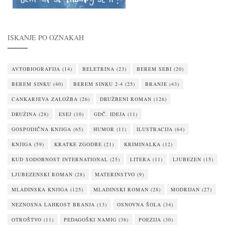
ISKANJE PO OZNAKAH
AVTOBIOGRAFIJA
(14)
BELETRINA
(23)
BEREM SEBI
(20)
BEREM SINKU
(40)
BEREM SINKU 2-4
(25)
BRANJE
(43)
CANKARJEVA ZALOŽBA
(26)
DRUŽBENI ROMAN
(126)
DRUŽINA
(28)
ESEJ
(10)
GDČ. IDEJA
(11)
GOSPODIČNA KNJIGA
(65)
HUMOR
(11)
ILUSTRACIJA
(64)
KNJIGA
(59)
KRATKE ZGODBE
(21)
KRIMINALKA
(12)
KUD SODOBNOST INTERNATIONAL
(25)
LITERA
(11)
LJUBEZEN
(15)
LJUBEZENSKI ROMAN
(28)
MATERINSTVO
(9)
MLADINSKA KNJIGA
(125)
MLADINSKI ROMAN
(28)
MODRIJAN
(27)
NEZNOSNA LAHKOST BRANJA
(13)
OSNOVNA ŠOLA
(34)
OTROŠTVO
(11)
PEDAGOŠKI NAMIG
(38)
POEZIJA
(30)